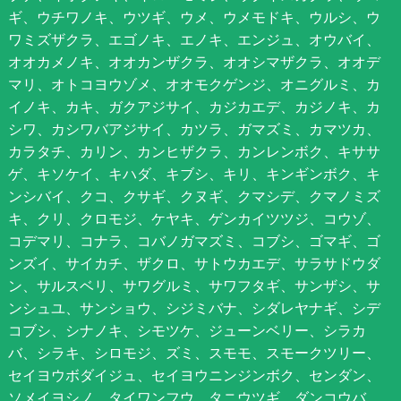
ギ、ウチワノキ、ウツギ、ウメ、ウメモドキ、ウルシ、ウ
ワミズザクラ、エゴノキ、エノキ、エンジュ、オウバイ、
オオカメノキ、オオカンザクラ、オオシマザクラ、オオデ
マリ、オトコヨウゾメ、オオモクゲンジ、オニグルミ、カ
イノキ、カキ、ガクアジサイ、カジカエデ、カジノキ、カ
シワ、カシワバアジサイ、カツラ、ガマズミ、カマツカ、
カラタチ、カリン、カンヒザクラ、カンレンボク、キササ
ゲ、キソケイ、キハダ、キブシ、キリ、キンギンボク、キ
ンシバイ、クコ、クサギ、クヌギ、クマシデ、クマノミズ
キ、クリ、クロモジ、ケヤキ、ゲンカイツツジ、コウゾ、
コデマリ、コナラ、コバノガマズミ、コブシ、ゴマギ、ゴ
ンズイ、サイカチ、ザクロ、サトウカエデ、サラサドウダ
ン、サルスベリ、サワグルミ、サワフタギ、サンザシ、サ
ンシュユ、サンショウ、シジミバナ、シダレヤナギ、シデ
コブシ、シナノキ、シモツケ、ジューンベリー、シラカ
バ、シラキ、シロモジ、ズミ、スモモ、スモークツリー、
セイヨウボダイジュ、セイヨウニンジンボク、センダン、
ソメイヨシノ、タイワンフウ、タニウツギ、ダンコウバ