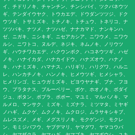
イ、チドリノキ、チャンチン、チンシバイ、ツクバネウツ
ギ、テンダイウヤク、トウカエデ、ドウダンツツジ、ドク
ウツギ、トサミズキ、トチノキ、トチュウ、トネリコ、ナ
ツツバキ、ナツメ、ナツハゼ、ナナカマド、ナンキンハ
ゼ、ニガキ、ニシキギ、ニセアカシア、ニワウメ、ニワウ
ルシ、ニワトコ、ヌルデ、ネジキ、ネムノキ、ノリウツ
ギ、ハウチワカエデ、ハクウンボク、ハコネウツギ、ハゼ
ノキ、ハナイカダ、ハナカイドウ、ハナズオウ、ハナノ
キ、ハナミズキ、ハマナス、ハリギリ、ハリグワ、ハルニ
レ、ハンカチノキ、ハンノキ、ヒメウツギ、ヒメシャラ、
ヒメリンゴ、ヒュウガミズキ、ビヨウヤナギ、ブナ、フヨ
ウ、プラタナス、ブルーベリー、ボケ、ホオノキ、ボダイ
ジュ、ボタン、ポプラ、ポポー、マユミ、マルバノキ、マ
ルメロ、マンサク、ミズキ、ミズナラ、ミツマタ、ミヤギ
ノハギ、ムクゲ、ムクノキ、ムクロジ、ムラサキシキブ、
ムレスズメ、メギ、メグスリノキ、モクゲンジ、モクレ
ン、モミジバフウ、ヤブデマリ、ヤマグワ、ヤマコウバ
シ、ヤマザクラ、ヤマハギ、ヤマブキ、ヤマボウシ、ユキ