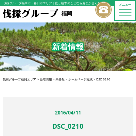
伐採グループ福岡市・春日市エリア
｜庭と植木のことならおまかせください
メニュー
toggle
福岡
naviga
新着情報
伐採グループ福岡エリア
>
新着情報
>
未分類
>
ホームページ完成
>
DSC_0210
2016/04/11
DSC_0210