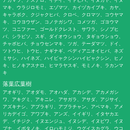
アカマツ、アスナロ、イチイ、イトヒバ、イヌガヤ、イヌ
マキ、ウラジロモミ、エゾマツ、カイヅカイブキ、カヤ、
キャラボク、クジャクヒバ、クロベ、クロマツ、コウヤマ
キ、コウヨウザン、コノテガシワ、コメツガ、ゴヨウマ
ツ、コニファー、ゴールドクレスト、サワラ、シノブヒ
バ、シラビソ、スギ、ダイオウショウ、タギョウショウ、
チャボヒバ、チョウセンマキ、ツガ、テーダマツ、ドイ、
ツトウヒ、トウヒ、ナギナギ、ペディアニオイヒバ、ネズ
ミサシ、ハイネズ、ハイビャクシンハイビャクシン、ヒノ
キ、ヒノキアスナロ、ヒマラヤスギ、モミノキ、ラカンマ
キ
落葉広葉樹
アオギリ、アオダモ、アオハダ、アカシデ、アカメガシ
ワ、アキグミ、アキニレ、アサガラ、アサダ、アジサイ、
アズキナシ、アブラギリ、アブラチャン、アベマキ、アメ
リカデイゴ、アワブキ、アンズ、イイギリ、イタヤカエ
デ、イチジク、イヌエンジュ、イヌシデ、イヌビワ、イヌ
ブナ、イボタノキ、イロハモミジ、ウグイスカグラ、ウコ