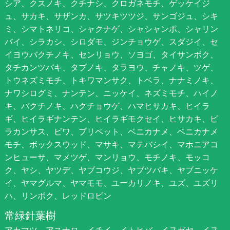
シア、クスノキ、クチナシ、クロガネモチ、ゲッケイジ
ュ、サカキ、サザンカ、サツキツツジ、サンゴジュ、シキ
ミ、シマトネリコ、シャクナゲ、シャシャンポ、シャリン
バイ、シラカシ、シロダモ、ジンチョウゲ、スダジイ、セ
イヨウバクチノキ、センリョウ、ソヨゴ、タイサンボク、
タチカンツバキ、タブノキ、タラヨウ、チャノキ、ツゲ、
トウネズミモチ、トキワマンサク、トベラ、ナナミノキ、
ナワシログミ、ナンテン、ニッケイ、ネズミモチ、ハイノ
キ、バクチノキ、ハクチョウゲ、ハマヒサカキ、ヒイラ
ギ、ヒイラギナンテン、ヒイラギモクセイ、ヒサカキ、ピ
ラカンサス、ビワ、プリペット、ベニカナメ、ベニカナメ
モチ、ボックスウッド、マサキ、マテバシイ、マホニアコ
ンヒューサ、マメツゲ、マンリョウ、モチノキ、モッコ
ク、ヤシ、ヤツデ、ヤブコウジ、ヤブツバキ、ヤブニッケ
イ、ヤマグルマ、ヤマモモ、ユーカリノキ、ユズ、ユズリ
ハ、リンボク、レッドロビン
常緑針葉樹