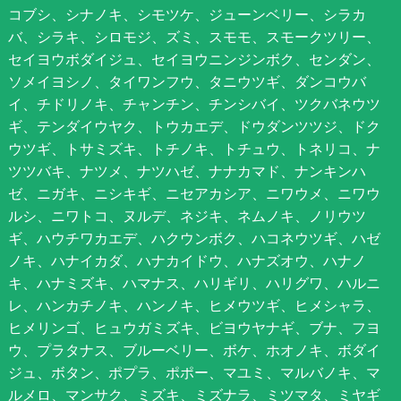
コブシ、シナノキ、シモツケ、ジューンベリー、シラカ
バ、シラキ、シロモジ、ズミ、スモモ、スモークツリー、
セイヨウボダイジュ、セイヨウニンジンボク、センダン、
ソメイヨシノ、タイワンフウ、タニウツギ、ダンコウバ
イ、チドリノキ、チャンチン、チンシバイ、ツクバネウツ
ギ、テンダイウヤク、トウカエデ、ドウダンツツジ、ドク
ウツギ、トサミズキ、トチノキ、トチュウ、トネリコ、ナ
ツツバキ、ナツメ、ナツハゼ、ナナカマド、ナンキンハ
ゼ、ニガキ、ニシキギ、ニセアカシア、ニワウメ、ニワウ
ルシ、ニワトコ、ヌルデ、ネジキ、ネムノキ、ノリウツ
ギ、ハウチワカエデ、ハクウンボク、ハコネウツギ、ハゼ
ノキ、ハナイカダ、ハナカイドウ、ハナズオウ、ハナノ
キ、ハナミズキ、ハマナス、ハリギリ、ハリグワ、ハルニ
レ、ハンカチノキ、ハンノキ、ヒメウツギ、ヒメシャラ、
ヒメリンゴ、ヒュウガミズキ、ビヨウヤナギ、ブナ、フヨ
ウ、プラタナス、ブルーベリー、ボケ、ホオノキ、ボダイ
ジュ、ボタン、ポプラ、ポポー、マユミ、マルバノキ、マ
ルメロ、マンサク、ミズキ、ミズナラ、ミツマタ、ミヤギ