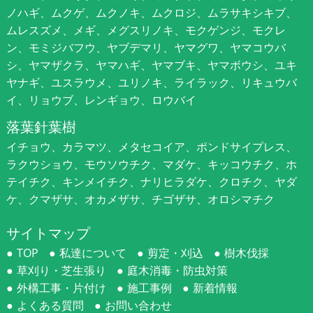
ノハギ、ムクゲ、ムクノキ、ムクロジ、ムラサキシキブ、
ムレスズメ、メギ、メグスリノキ、モクゲンジ、モクレ
ン、モミジバフウ、ヤブデマリ、ヤマグワ、ヤマコウバ
シ、ヤマザクラ、ヤマハギ、ヤマブキ、ヤマボウシ、ユキ
ヤナギ、ユスラウメ、ユリノキ、ライラック、リキュウバ
イ、リョウブ、レンギョウ、ロウバイ
落葉針葉樹
イチョウ、カラマツ、メタセコイア、ポンドサイプレス、
ラクウショウ、モウソウチク、マダケ、キッコウチク、ホ
テイチク、キンメイチク、ナリヒラダケ、クロチク、ヤダ
ケ、クマザサ、オカメザサ、チゴザサ、オロシマチク
サイトマップ
TOP
私達について
剪定・刈込
樹木伐採
草刈り・芝生張り
庭木消毒・防虫対策
外構工事・片付け
施工事例
新着情報
よくある質問
お問い合わせ