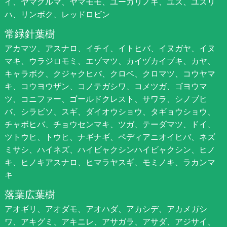
イ、ヤマグルマ、ヤマモモ、ユーカリノキ、ユズ、ユズリ
ハ、リンボク、レッドロビン
常緑針葉樹
アカマツ、アスナロ、イチイ、イトヒバ、イヌガヤ、イヌ
マキ、ウラジロモミ、エゾマツ、カイヅカイブキ、カヤ、
キャラボク、クジャクヒバ、クロベ、クロマツ、コウヤマ
キ、コウヨウザン、コノテガシワ、コメツガ、ゴヨウマ
ツ、コニファー、ゴールドクレスト、サワラ、シノブヒ
バ、シラビソ、スギ、ダイオウショウ、タギョウショウ、
チャボヒバ、チョウセンマキ、ツガ、テーダマツ、ドイ、
ツトウヒ、トウヒ、ナギナギ、ペディアニオイヒバ、ネズ
ミサシ、ハイネズ、ハイビャクシンハイビャクシン、ヒノ
キ、ヒノキアスナロ、ヒマラヤスギ、モミノキ、ラカンマ
キ
落葉広葉樹
アオギリ、アオダモ、アオハダ、アカシデ、アカメガシ
ワ、アキグミ、アキニレ、アサガラ、アサダ、アジサイ、