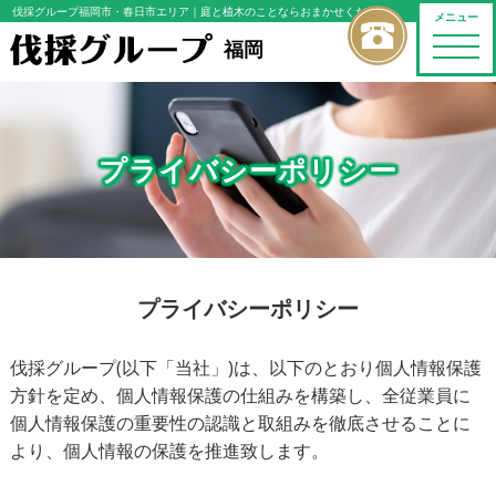
伐採グループ福岡市・春日市エリア
｜庭と植木のことならおまかせください
メニュー
toggle
福岡
naviga
プライバシーポリシー
プライバシーポリシー
伐採グループ(以下「当社」)は、以下のとおり個人情報保護
方針を定め、個人情報保護の仕組みを構築し、全従業員に
個人情報保護の重要性の認識と取組みを徹底させることに
より、個人情報の保護を推進致します。