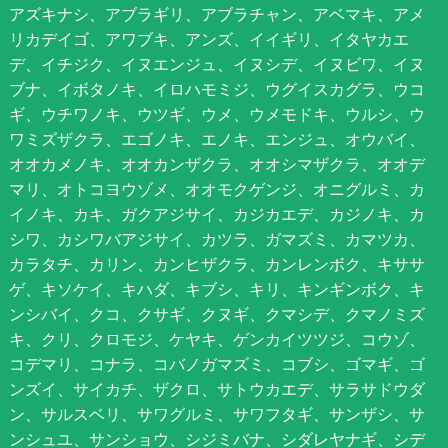
アズキナシ、アブラギリ、アブラチャン、アベマキ、アメ
リカデイゴ、アワブキ、アンズ、イイギリ、イタヤカエ
デ、イチジク、イヌエンジュ、イヌシデ、イヌビワ、イヌ
ブナ、イボタノキ、イロハモミジ、ウグイスカグラ、ウコ
ギ、ウチワノキ、ウツギ、ウメ、ウメモドキ、ウルシ、ウ
ワミズザクラ、エゴノキ、エノキ、エンジュ、オウバイ、
オオカメノキ、オオカンザクラ、オオシマザクラ、オオデ
マリ、オトコヨウゾメ、オオモクゲンジ、オニグルミ、カ
イノキ、カキ、ガクアジサイ、カジカエデ、カジノキ、カ
シワ、カシワバアジサイ、カツラ、ガマズミ、カマツカ、
カラタチ、カリン、カンヒザクラ、カンレンボク、キササ
ゲ、キソケイ、キハダ、キブシ、キリ、キンギンボク、キ
ンシバイ、クコ、クサギ、クヌギ、クマシデ、クマノミズ
キ、クリ、クロモジ、ケヤキ、ゲンカイツツジ、コウゾ、
コデマリ、コナラ、コバノガマズミ、コブシ、ゴマギ、ゴ
ンズイ、サイカチ、ザクロ、サトウカエデ、サラサドウダ
ン、サルスベリ、サワグルミ、サワフタギ、サンザシ、サ
ンシュユ、サンショウ、シジミバナ、シダレヤナギ、シデ