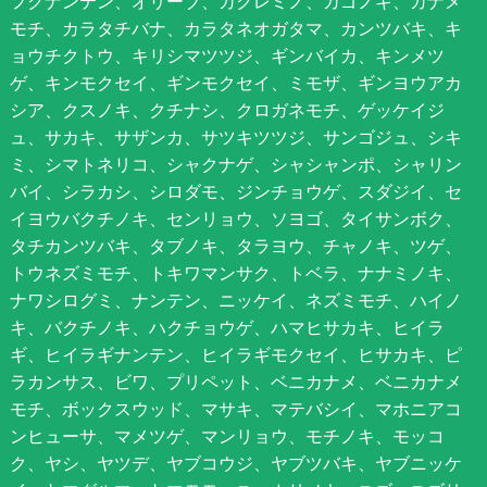
フクナンテン、オリーブ、カクレミノ、カゴノキ、カナメ
モチ、カラタチバナ、カラタネオガタマ、カンツバキ、キ
ョウチクトウ、キリシマツツジ、ギンバイカ、キンメツ
ゲ、キンモクセイ、ギンモクセイ、ミモザ、ギンヨウアカ
シア、クスノキ、クチナシ、クロガネモチ、ゲッケイジ
ュ、サカキ、サザンカ、サツキツツジ、サンゴジュ、シキ
ミ、シマトネリコ、シャクナゲ、シャシャンポ、シャリン
バイ、シラカシ、シロダモ、ジンチョウゲ、スダジイ、セ
イヨウバクチノキ、センリョウ、ソヨゴ、タイサンボク、
タチカンツバキ、タブノキ、タラヨウ、チャノキ、ツゲ、
トウネズミモチ、トキワマンサク、トベラ、ナナミノキ、
ナワシログミ、ナンテン、ニッケイ、ネズミモチ、ハイノ
キ、バクチノキ、ハクチョウゲ、ハマヒサカキ、ヒイラ
ギ、ヒイラギナンテン、ヒイラギモクセイ、ヒサカキ、ピ
ラカンサス、ビワ、プリペット、ベニカナメ、ベニカナメ
モチ、ボックスウッド、マサキ、マテバシイ、マホニアコ
ンヒューサ、マメツゲ、マンリョウ、モチノキ、モッコ
ク、ヤシ、ヤツデ、ヤブコウジ、ヤブツバキ、ヤブニッケ