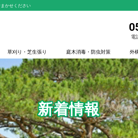
おまかせください
0
電話
草刈り・芝生張り
庭木消毒・防虫対策
外
新着情報