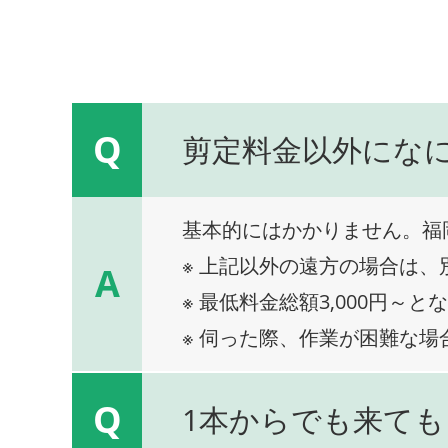
Q
剪定料金以外にな
基本的にはかかりません。福
※ 上記以外の遠方の場合は
A
※ 最低料金総額3,000円～と
※ 伺った際、作業が困難な場
Q
1本からでも来ても