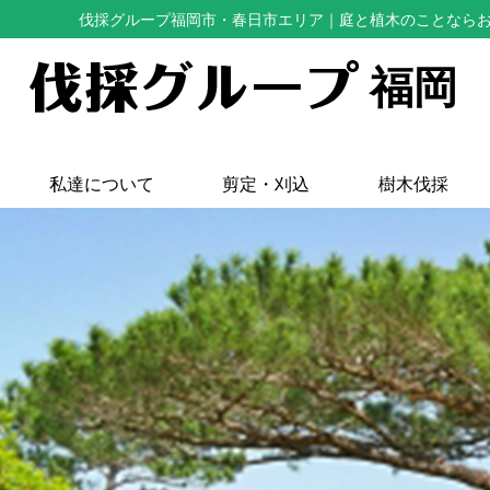
伐採グループ福岡市・春日市エリア
｜庭と植木のことなら
福岡
私達について
剪定・刈込
樹木伐採