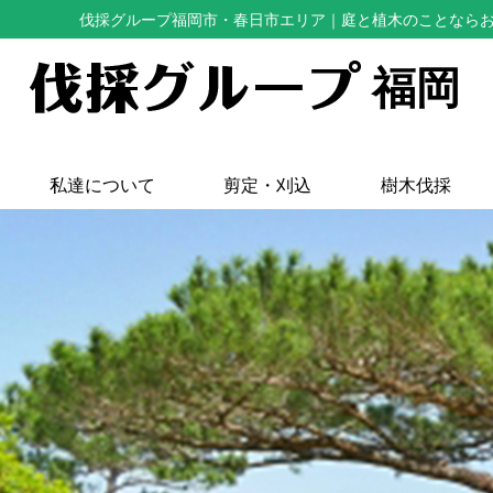
伐採グループ福岡市・春日市エリア
｜庭と植木のことなら
福岡
私達について
剪定・刈込
樹木伐採