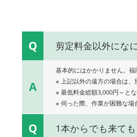
Q
剪定料金以外にな
基本的にはかかりません。福
※ 上記以外の遠方の場合は
A
※ 最低料金総額3,000円～と
※ 伺った際、作業が困難な場
Q
1本からでも来ても