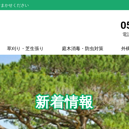
おまかせください
0
電話
草刈り・芝生張り
庭木消毒・防虫対策
外
新着情報