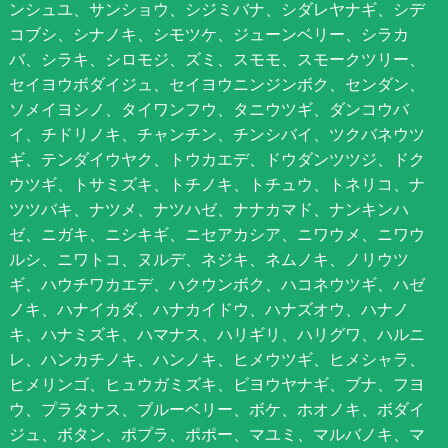
ンシュユ、サンショウ、シジミバナ、シダレヤナギ、シデ
コブシ、シナノキ、シモツケ、ジューンベリー、シラカ
バ、シラキ、シロモジ、ズミ、スモモ、スモークツリー、
セイヨウボダイジュ、セイヨウニンジンボク、センダン、
ソメイヨシノ、タイワンフウ、タニウツギ、ダンコウバ
イ、チドリノキ、チャンチン、チンシバイ、ツクバネウツ
ギ、テンダイウヤク、トウカエデ、ドウダンツツジ、ドク
ウツギ、トサミズキ、トチノキ、トチュウ、トネリコ、ナ
ツツバキ、ナツメ、ナツハゼ、ナナカマド、ナンキンハ
ゼ、ニガキ、ニシキギ、ニセアカシア、ニワウメ、ニワウ
ルシ、ニワトコ、ヌルデ、ネジキ、ネムノキ、ノリウツ
ギ、ハウチワカエデ、ハクウンボク、ハコネウツギ、ハゼ
ノキ、ハナイカダ、ハナカイドウ、ハナズオウ、ハナノ
キ、ハナミズキ、ハマナス、ハリギリ、ハリグワ、ハルニ
レ、ハンカチノキ、ハンノキ、ヒメウツギ、ヒメシャラ、
ヒメリンゴ、ヒュウガミズキ、ビヨウヤナギ、ブナ、フヨ
ウ、プラタナス、ブルーベリー、ボケ、ホオノキ、ボダイ
ジュ、ボタン、ポプラ、ポポー、マユミ、マルバノキ、マ