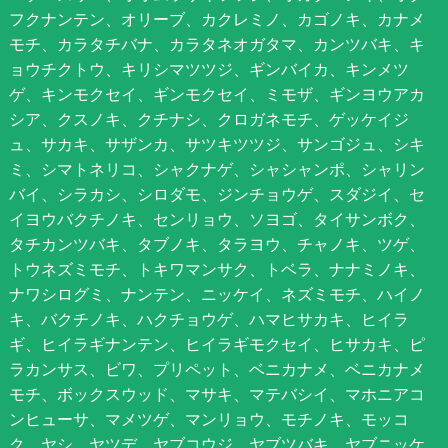
フクナンテン、オリーブ、カクレミノ、カゴノキ、カナメ
モチ、カラタチバナ、カラタネオガタマ、カンツバキ、キ
ョウチクトウ、キリシマツツジ、ギンバイカ、キンメツ
ゲ、キンモクセイ、ギンモクセイ、ミモザ、ギンヨウアカ
シア、クスノキ、クチナシ、クロガネモチ、ゲッケイジ
ュ、サカキ、サザンカ、サツキツツジ、サンゴジュ、シキ
ミ、シマトネリコ、シャクナゲ、シャシャンポ、シャリン
バイ、シラカシ、シロダモ、ジンチョウゲ、スダジイ、セ
イヨウバクチノキ、センリョウ、ソヨゴ、タイサンボク、
タチカンツバキ、タブノキ、タラヨウ、チャノキ、ツゲ、
トウネズミモチ、トキワマンサク、トベラ、ナナミノキ、
ナワシログミ、ナンテン、ニッケイ、ネズミモチ、ハイノ
キ、バクチノキ、ハクチョウゲ、ハマヒサカキ、ヒイラ
ギ、ヒイラギナンテン、ヒイラギモクセイ、ヒサカキ、ピ
ラカンサス、ビワ、プリペット、ベニカナメ、ベニカナメ
モチ、ボックスウッド、マサキ、マテバシイ、マホニアコ
ンヒューサ、マメツゲ、マンリョウ、モチノキ、モッコ
ク、ヤシ、ヤツデ、ヤブコウジ、ヤブツバキ、ヤブニッケ