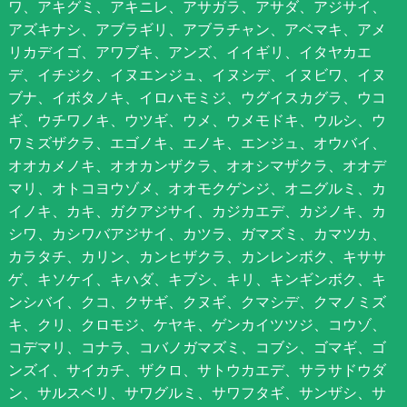
ワ、アキグミ、アキニレ、アサガラ、アサダ、アジサイ、
アズキナシ、アブラギリ、アブラチャン、アベマキ、アメ
リカデイゴ、アワブキ、アンズ、イイギリ、イタヤカエ
デ、イチジク、イヌエンジュ、イヌシデ、イヌビワ、イヌ
ブナ、イボタノキ、イロハモミジ、ウグイスカグラ、ウコ
ギ、ウチワノキ、ウツギ、ウメ、ウメモドキ、ウルシ、ウ
ワミズザクラ、エゴノキ、エノキ、エンジュ、オウバイ、
オオカメノキ、オオカンザクラ、オオシマザクラ、オオデ
マリ、オトコヨウゾメ、オオモクゲンジ、オニグルミ、カ
イノキ、カキ、ガクアジサイ、カジカエデ、カジノキ、カ
シワ、カシワバアジサイ、カツラ、ガマズミ、カマツカ、
カラタチ、カリン、カンヒザクラ、カンレンボク、キササ
ゲ、キソケイ、キハダ、キブシ、キリ、キンギンボク、キ
ンシバイ、クコ、クサギ、クヌギ、クマシデ、クマノミズ
キ、クリ、クロモジ、ケヤキ、ゲンカイツツジ、コウゾ、
コデマリ、コナラ、コバノガマズミ、コブシ、ゴマギ、ゴ
ンズイ、サイカチ、ザクロ、サトウカエデ、サラサドウダ
ン、サルスベリ、サワグルミ、サワフタギ、サンザシ、サ