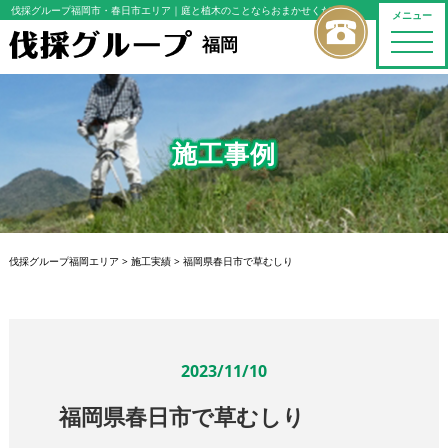
伐採グループ福岡市・春日市エリア
｜庭と植木のことならおまかせください
メニュー
toggle
福岡
naviga
施工事例
伐採グループ福岡エリア
>
施工実績
>
福岡県春日市で草むしり
2023/11/10
福岡県春日市で草むしり