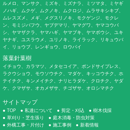
ルメロ、マンサク、ミズキ、ミズナラ、ミツマタ、ミヤギ
ノハギ、ムクゲ、ムクノキ、ムクロジ、ムラサキシキブ、
ムレスズメ、メギ、メグスリノキ、モクゲンジ、モクレ
ン、モミジバフウ、ヤブデマリ、ヤマグワ、ヤマコウバ
シ、ヤマザクラ、ヤマハギ、ヤマブキ、ヤマボウシ、ユキ
ヤナギ、ユスラウメ、ユリノキ、ライラック、リキュウバ
イ、リョウブ、レンギョウ、ロウバイ
落葉針葉樹
イチョウ、カラマツ、メタセコイア、ポンドサイプレス、
ラクウショウ、モウソウチク、マダケ、キッコウチク、ホ
テイチク、キンメイチク、ナリヒラダケ、クロチク、ヤダ
ケ、クマザサ、オカメザサ、チゴザサ、オロシマチク
サイトマップ
TOP
私達について
剪定・刈込
樹木伐採
草刈り・芝生張り
庭木消毒・防虫対策
外構工事・片付け
施工事例
新着情報