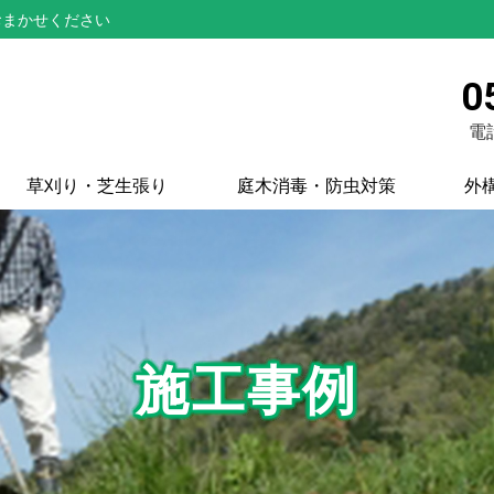
おまかせください
0
電話
草刈り・芝生張り
庭木消毒・防虫対策
外
施工事例