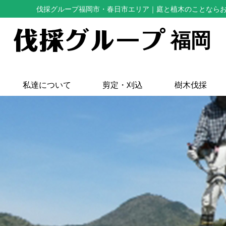
伐採グループ福岡市・春日市エリア
｜庭と植木のことなら
福岡
私達について
剪定・刈込
樹木伐採