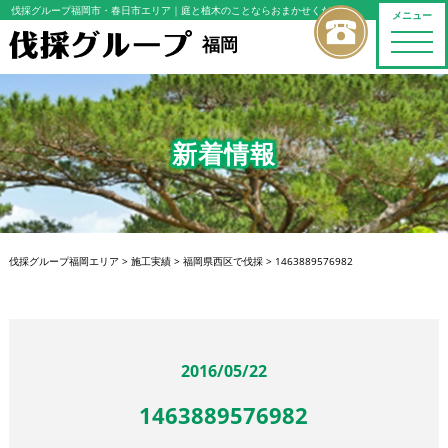
伐採グループ福岡市・春日市エリア
｜庭と植木のことならおまかせください
メニュー
toggle
福岡
naviga
新着情報
伐採グループ福岡エリア
>
施工実績
>
福岡県西区で伐採
>
1463889576982
2016/05/22
1463889576982