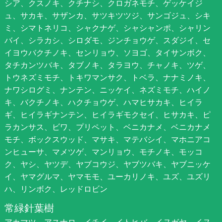
シア、クスノキ、クチナシ、クロガネモチ、ゲッケイジ
ュ、サカキ、サザンカ、サツキツツジ、サンゴジュ、シキ
ミ、シマトネリコ、シャクナゲ、シャシャンポ、シャリン
バイ、シラカシ、シロダモ、ジンチョウゲ、スダジイ、セ
イヨウバクチノキ、センリョウ、ソヨゴ、タイサンボク、
タチカンツバキ、タブノキ、タラヨウ、チャノキ、ツゲ、
トウネズミモチ、トキワマンサク、トベラ、ナナミノキ、
ナワシログミ、ナンテン、ニッケイ、ネズミモチ、ハイノ
キ、バクチノキ、ハクチョウゲ、ハマヒサカキ、ヒイラ
ギ、ヒイラギナンテン、ヒイラギモクセイ、ヒサカキ、ピ
ラカンサス、ビワ、プリペット、ベニカナメ、ベニカナメ
モチ、ボックスウッド、マサキ、マテバシイ、マホニアコ
ンヒューサ、マメツゲ、マンリョウ、モチノキ、モッコ
ク、ヤシ、ヤツデ、ヤブコウジ、ヤブツバキ、ヤブニッケ
イ、ヤマグルマ、ヤマモモ、ユーカリノキ、ユズ、ユズリ
ハ、リンボク、レッドロビン
常緑針葉樹