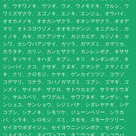
ギ、ウチワノキ、ウツギ、ウメ、ウメモドキ、ウルシ、ウ
ワミズザクラ、エゴノキ、エノキ、エンジュ、オウバイ、
オオカメノキ、オオカンザクラ、オオシマザクラ、オオデ
マリ、オトコヨウゾメ、オオモクゲンジ、オニグルミ、カ
イノキ、カキ、ガクアジサイ、カジカエデ、カジノキ、カ
シワ、カシワバアジサイ、カツラ、ガマズミ、カマツカ、
カラタチ、カリン、カンヒザクラ、カンレンボク、キササ
ゲ、キソケイ、キハダ、キブシ、キリ、キンギンボク、キ
ンシバイ、クコ、クサギ、クヌギ、クマシデ、クマノミズ
キ、クリ、クロモジ、ケヤキ、ゲンカイツツジ、コウゾ、
コデマリ、コナラ、コバノガマズミ、コブシ、ゴマギ、ゴ
ンズイ、サイカチ、ザクロ、サトウカエデ、サラサドウダ
ン、サルスベリ、サワグルミ、サワフタギ、サンザシ、サ
ンシュユ、サンショウ、シジミバナ、シダレヤナギ、シデ
コブシ、シナノキ、シモツケ、ジューンベリー、シラカ
バ、シラキ、シロモジ、ズミ、スモモ、スモークツリー、
セイヨウボダイジュ、セイヨウニンジンボク、センダン、
ソメイヨシノ、タイワンフウ、タニウツギ、ダンコウバ