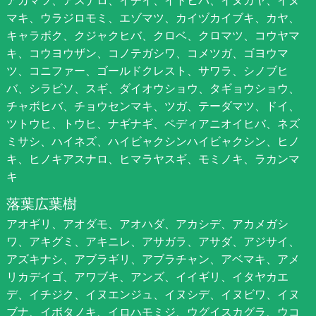
アカマツ、アスナロ、イチイ、イトヒバ、イヌガヤ、イヌ
マキ、ウラジロモミ、エゾマツ、カイヅカイブキ、カヤ、
キャラボク、クジャクヒバ、クロベ、クロマツ、コウヤマ
キ、コウヨウザン、コノテガシワ、コメツガ、ゴヨウマ
ツ、コニファー、ゴールドクレスト、サワラ、シノブヒ
バ、シラビソ、スギ、ダイオウショウ、タギョウショウ、
チャボヒバ、チョウセンマキ、ツガ、テーダマツ、ドイ、
ツトウヒ、トウヒ、ナギナギ、ペディアニオイヒバ、ネズ
ミサシ、ハイネズ、ハイビャクシンハイビャクシン、ヒノ
キ、ヒノキアスナロ、ヒマラヤスギ、モミノキ、ラカンマ
キ
落葉広葉樹
アオギリ、アオダモ、アオハダ、アカシデ、アカメガシ
ワ、アキグミ、アキニレ、アサガラ、アサダ、アジサイ、
アズキナシ、アブラギリ、アブラチャン、アベマキ、アメ
リカデイゴ、アワブキ、アンズ、イイギリ、イタヤカエ
デ、イチジク、イヌエンジュ、イヌシデ、イヌビワ、イヌ
ブナ、イボタノキ、イロハモミジ、ウグイスカグラ、ウコ