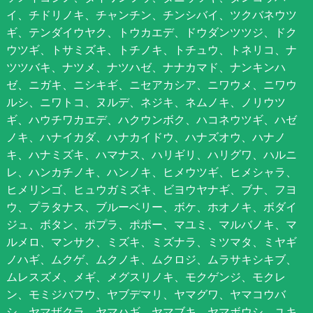
イ、チドリノキ、チャンチン、チンシバイ、ツクバネウツ
ギ、テンダイウヤク、トウカエデ、ドウダンツツジ、ドク
ウツギ、トサミズキ、トチノキ、トチュウ、トネリコ、ナ
ツツバキ、ナツメ、ナツハゼ、ナナカマド、ナンキンハ
ゼ、ニガキ、ニシキギ、ニセアカシア、ニワウメ、ニワウ
ルシ、ニワトコ、ヌルデ、ネジキ、ネムノキ、ノリウツ
ギ、ハウチワカエデ、ハクウンボク、ハコネウツギ、ハゼ
ノキ、ハナイカダ、ハナカイドウ、ハナズオウ、ハナノ
キ、ハナミズキ、ハマナス、ハリギリ、ハリグワ、ハルニ
レ、ハンカチノキ、ハンノキ、ヒメウツギ、ヒメシャラ、
ヒメリンゴ、ヒュウガミズキ、ビヨウヤナギ、ブナ、フヨ
ウ、プラタナス、ブルーベリー、ボケ、ホオノキ、ボダイ
ジュ、ボタン、ポプラ、ポポー、マユミ、マルバノキ、マ
ルメロ、マンサク、ミズキ、ミズナラ、ミツマタ、ミヤギ
ノハギ、ムクゲ、ムクノキ、ムクロジ、ムラサキシキブ、
ムレスズメ、メギ、メグスリノキ、モクゲンジ、モクレ
ン、モミジバフウ、ヤブデマリ、ヤマグワ、ヤマコウバ
シ、ヤマザクラ、ヤマハギ、ヤマブキ、ヤマボウシ、ユキ