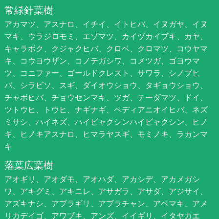
常緑針葉樹
アカマツ、アスナロ、イチイ、イトヒバ、イヌガヤ、イヌ
マキ、ウラジロモミ、エゾマツ、カイヅカイブキ、カヤ、
キャラボク、クジャクヒバ、クロベ、クロマツ、コウヤマ
キ、コウヨウザン、コノテガシワ、コメツガ、ゴヨウマ
ツ、コニファー、ゴールドクレスト、サワラ、シノブヒ
バ、シラビソ、スギ、ダイオウショウ、タギョウショウ、
チャボヒバ、チョウセンマキ、ツガ、テーダマツ、ドイ、
ツトウヒ、トウヒ、ナギナギ、ペディアニオイヒバ、ネズ
ミサシ、ハイネズ、ハイビャクシンハイビャクシン、ヒノ
キ、ヒノキアスナロ、ヒマラヤスギ、モミノキ、ラカンマ
キ
落葉広葉樹
アオギリ、アオダモ、アオハダ、アカシデ、アカメガシ
ワ、アキグミ、アキニレ、アサガラ、アサダ、アジサイ、
アズキナシ、アブラギリ、アブラチャン、アベマキ、アメ
リカデイゴ、アワブキ、アンズ、イイギリ、イタヤカエ