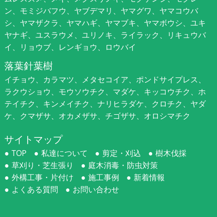
ン、モミジバフウ、ヤブデマリ、ヤマグワ、ヤマコウバ
シ、ヤマザクラ、ヤマハギ、ヤマブキ、ヤマボウシ、ユキ
ヤナギ、ユスラウメ、ユリノキ、ライラック、リキュウバ
イ、リョウブ、レンギョウ、ロウバイ
落葉針葉樹
イチョウ、カラマツ、メタセコイア、ポンドサイプレス、
ラクウショウ、モウソウチク、マダケ、キッコウチク、ホ
テイチク、キンメイチク、ナリヒラダケ、クロチク、ヤダ
ケ、クマザサ、オカメザサ、チゴザサ、オロシマチク
サイトマップ
TOP
私達について
剪定・刈込
樹木伐採
草刈り・芝生張り
庭木消毒・防虫対策
外構工事・片付け
施工事例
新着情報
よくある質問
お問い合わせ