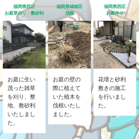
福岡県西区
福岡県城南区
福岡県西区
お庭草刈り・敷砂利
伐根
お庭作り
お庭に生い
お庭の壁の
花壇と砂利
茂った雑草
際に植えて
敷きの施工
を刈り、整
いた植木を
を行いまし
地、敷砂利
伐根いたし
た。
いたしまし
ました。
た。