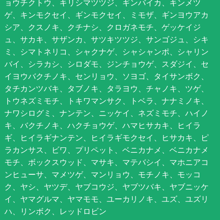
ョウチクトウ、キリシマツツジ、ギンバイカ、キンメツ
ゲ、キンモクセイ、ギンモクセイ、ミモザ、ギンヨウアカ
シア、クスノキ、クチナシ、クロガネモチ、ゲッケイジ
ュ、サカキ、サザンカ、サツキツツジ、サンゴジュ、シキ
ミ、シマトネリコ、シャクナゲ、シャシャンポ、シャリン
バイ、シラカシ、シロダモ、ジンチョウゲ、スダジイ、セ
イヨウバクチノキ、センリョウ、ソヨゴ、タイサンボク、
タチカンツバキ、タブノキ、タラヨウ、チャノキ、ツゲ、
トウネズミモチ、トキワマンサク、トベラ、ナナミノキ、
ナワシログミ、ナンテン、ニッケイ、ネズミモチ、ハイノ
キ、バクチノキ、ハクチョウゲ、ハマヒサカキ、ヒイラ
ギ、ヒイラギナンテン、ヒイラギモクセイ、ヒサカキ、ピ
ラカンサス、ビワ、プリペット、ベニカナメ、ベニカナメ
モチ、ボックスウッド、マサキ、マテバシイ、マホニアコ
ンヒューサ、マメツゲ、マンリョウ、モチノキ、モッコ
ク、ヤシ、ヤツデ、ヤブコウジ、ヤブツバキ、ヤブニッケ
イ、ヤマグルマ、ヤマモモ、ユーカリノキ、ユズ、ユズリ
ハ、リンボク、レッドロビン