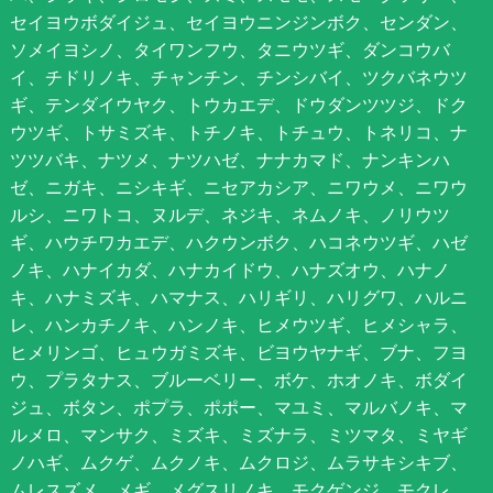
セイヨウボダイジュ、セイヨウニンジンボク、センダン、
ソメイヨシノ、タイワンフウ、タニウツギ、ダンコウバ
イ、チドリノキ、チャンチン、チンシバイ、ツクバネウツ
ギ、テンダイウヤク、トウカエデ、ドウダンツツジ、ドク
ウツギ、トサミズキ、トチノキ、トチュウ、トネリコ、ナ
ツツバキ、ナツメ、ナツハゼ、ナナカマド、ナンキンハ
ゼ、ニガキ、ニシキギ、ニセアカシア、ニワウメ、ニワウ
ルシ、ニワトコ、ヌルデ、ネジキ、ネムノキ、ノリウツ
ギ、ハウチワカエデ、ハクウンボク、ハコネウツギ、ハゼ
ノキ、ハナイカダ、ハナカイドウ、ハナズオウ、ハナノ
キ、ハナミズキ、ハマナス、ハリギリ、ハリグワ、ハルニ
レ、ハンカチノキ、ハンノキ、ヒメウツギ、ヒメシャラ、
ヒメリンゴ、ヒュウガミズキ、ビヨウヤナギ、ブナ、フヨ
ウ、プラタナス、ブルーベリー、ボケ、ホオノキ、ボダイ
ジュ、ボタン、ポプラ、ポポー、マユミ、マルバノキ、マ
ルメロ、マンサク、ミズキ、ミズナラ、ミツマタ、ミヤギ
ノハギ、ムクゲ、ムクノキ、ムクロジ、ムラサキシキブ、
ムレスズメ、メギ、メグスリノキ、モクゲンジ、モクレ