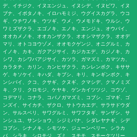
デ、イチジク、イヌエンジュ、イヌシデ、イヌビワ、イヌ
ブナ、イボタノキ、イロハモミジ、ウグイスカグラ、ウコ
ギ、ウチワノキ、ウツギ、ウメ、ウメモドキ、ウルシ、ウ
ワミズザクラ、エゴノキ、エノキ、エンジュ、オウバイ、
オオカメノキ、オオカンザクラ、オオシマザクラ、オオデ
マリ、オトコヨウゾメ、オオモクゲンジ、オニグルミ、カ
イノキ、カキ、ガクアジサイ、カジカエデ、カジノキ、カ
シワ、カシワバアジサイ、カツラ、ガマズミ、カマツカ、
カラタチ、カリン、カンヒザクラ、カンレンボク、キササ
ゲ、キソケイ、キハダ、キブシ、キリ、キンギンボク、キ
ンシバイ、クコ、クサギ、クヌギ、クマシデ、クマノミズ
キ、クリ、クロモジ、ケヤキ、ゲンカイツツジ、コウゾ、
コデマリ、コナラ、コバノガマズミ、コブシ、ゴマギ、ゴ
ンズイ、サイカチ、ザクロ、サトウカエデ、サラサドウダ
ン、サルスベリ、サワグルミ、サワフタギ、サンザシ、サ
ンシュユ、サンショウ、シジミバナ、シダレヤナギ、シデ
コブシ、シナノキ、シモツケ、ジューンベリー、シラカ
バ、シラキ、シロモジ、ズミ、スモモ、スモークツリー、