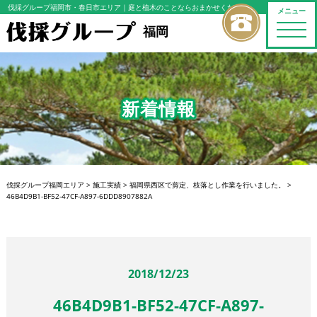
伐採グループ福岡市・春日市エリア
｜庭と植木のことならおまかせください
メニュー
toggle
福岡
naviga
新着情報
伐採グループ福岡エリア
>
施工実績
>
福岡県西区で剪定、枝落とし作業を行いました。
>
46B4D9B1-BF52-47CF-A897-6DDD8907882A
2018/12/23
46B4D9B1-BF52-47CF-A897-