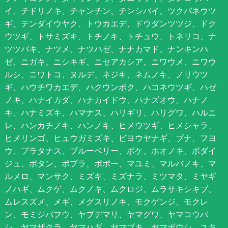
イ、チドリノキ、チャンチン、チンシバイ、ツクバネウツ
ギ、テンダイウヤク、トウカエデ、ドウダンツツジ、ドク
ウツギ、トサミズキ、トチノキ、トチュウ、トネリコ、ナ
ツツバキ、ナツメ、ナツハゼ、ナナカマド、ナンキンハ
ゼ、ニガキ、ニシキギ、ニセアカシア、ニワウメ、ニワウ
ルシ、ニワトコ、ヌルデ、ネジキ、ネムノキ、ノリウツ
ギ、ハウチワカエデ、ハクウンボク、ハコネウツギ、ハゼ
ノキ、ハナイカダ、ハナカイドウ、ハナズオウ、ハナノ
キ、ハナミズキ、ハマナス、ハリギリ、ハリグワ、ハルニ
レ、ハンカチノキ、ハンノキ、ヒメウツギ、ヒメシャラ、
ヒメリンゴ、ヒュウガミズキ、ビヨウヤナギ、ブナ、フヨ
ウ、プラタナス、ブルーベリー、ボケ、ホオノキ、ボダイ
ジュ、ボタン、ポプラ、ポポー、マユミ、マルバノキ、マ
ルメロ、マンサク、ミズキ、ミズナラ、ミツマタ、ミヤギ
ノハギ、ムクゲ、ムクノキ、ムクロジ、ムラサキシキブ、
ムレスズメ、メギ、メグスリノキ、モクゲンジ、モクレ
ン、モミジバフウ、ヤブデマリ、ヤマグワ、ヤマコウバ
シ、ヤマザクラ、ヤマハギ、ヤマブキ、ヤマボウシ、ユキ