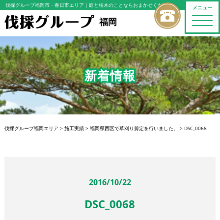
伐採グループ福岡市・春日市エリア
｜庭と植木のことならおまかせください
メニュー
toggle
福岡
naviga
新着情報
伐採グループ福岡エリア
>
施工実績
>
福岡県西区で草刈り剪定を行いました。
>
DSC_0068
2016/10/22
DSC_0068