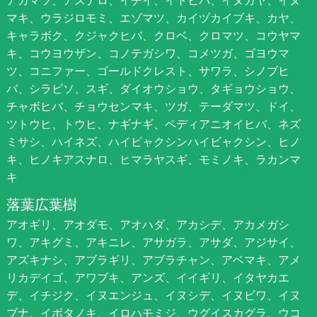
アカマツ、アスナロ、イチイ、イトヒバ、イヌガヤ、イヌ
マキ、ウラジロモミ、エゾマツ、カイヅカイブキ、カヤ、
キャラボク、クジャクヒバ、クロベ、クロマツ、コウヤマ
キ、コウヨウザン、コノテガシワ、コメツガ、ゴヨウマ
ツ、コニファー、ゴールドクレスト、サワラ、シノブヒ
バ、シラビソ、スギ、ダイオウショウ、タギョウショウ、
チャボヒバ、チョウセンマキ、ツガ、テーダマツ、ドイ、
ツトウヒ、トウヒ、ナギナギ、ペディアニオイヒバ、ネズ
ミサシ、ハイネズ、ハイビャクシンハイビャクシン、ヒノ
キ、ヒノキアスナロ、ヒマラヤスギ、モミノキ、ラカンマ
キ
落葉広葉樹
アオギリ、アオダモ、アオハダ、アカシデ、アカメガシ
ワ、アキグミ、アキニレ、アサガラ、アサダ、アジサイ、
アズキナシ、アブラギリ、アブラチャン、アベマキ、アメ
リカデイゴ、アワブキ、アンズ、イイギリ、イタヤカエ
デ、イチジク、イヌエンジュ、イヌシデ、イヌビワ、イヌ
ブナ、イボタノキ、イロハモミジ、ウグイスカグラ、ウコ