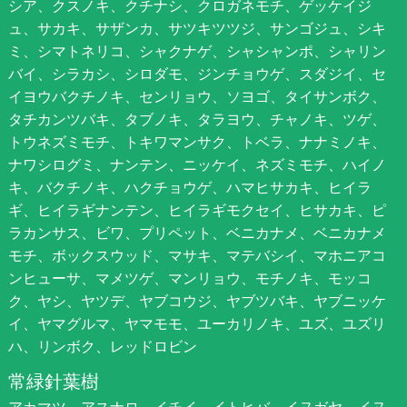
シア、クスノキ、クチナシ、クロガネモチ、ゲッケイジ
ュ、サカキ、サザンカ、サツキツツジ、サンゴジュ、シキ
ミ、シマトネリコ、シャクナゲ、シャシャンポ、シャリン
バイ、シラカシ、シロダモ、ジンチョウゲ、スダジイ、セ
イヨウバクチノキ、センリョウ、ソヨゴ、タイサンボク、
タチカンツバキ、タブノキ、タラヨウ、チャノキ、ツゲ、
トウネズミモチ、トキワマンサク、トベラ、ナナミノキ、
ナワシログミ、ナンテン、ニッケイ、ネズミモチ、ハイノ
キ、バクチノキ、ハクチョウゲ、ハマヒサカキ、ヒイラ
ギ、ヒイラギナンテン、ヒイラギモクセイ、ヒサカキ、ピ
ラカンサス、ビワ、プリペット、ベニカナメ、ベニカナメ
モチ、ボックスウッド、マサキ、マテバシイ、マホニアコ
ンヒューサ、マメツゲ、マンリョウ、モチノキ、モッコ
ク、ヤシ、ヤツデ、ヤブコウジ、ヤブツバキ、ヤブニッケ
イ、ヤマグルマ、ヤマモモ、ユーカリノキ、ユズ、ユズリ
ハ、リンボク、レッドロビン
常緑針葉樹