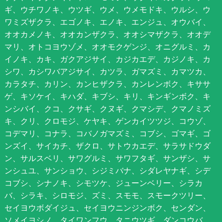
ギ、ウチワノキ、ウツギ、ウメ、ウメモドキ、ウルシ、ウ
ワミズザクラ、エゴノキ、エノキ、エンジュ、オウバイ、
オオカメノキ、オオカンザクラ、オオシマザクラ、オオデ
マリ、オトコヨウゾメ、オオモクゲンジ、オニグルミ、カ
イノキ、カキ、ガクアジサイ、カジカエデ、カジノキ、カ
シワ、カシワバアジサイ、カツラ、ガマズミ、カマツカ、
カラタチ、カリン、カンヒザクラ、カンレンボク、キササ
ゲ、キソケイ、キハダ、キブシ、キリ、キンギンボク、キ
ンシバイ、クコ、クサギ、クヌギ、クマシデ、クマノミズ
キ、クリ、クロモジ、ケヤキ、ゲンカイツツジ、コウゾ、
コデマリ、コナラ、コバノガマズミ、コブシ、ゴマギ、ゴ
ンズイ、サイカチ、ザクロ、サトウカエデ、サラサドウダ
ン、サルスベリ、サワグルミ、サワフタギ、サンザシ、サ
ンシュユ、サンショウ、シジミバナ、シダレヤナギ、シデ
コブシ、シナノキ、シモツケ、ジューンベリー、シラカ
バ、シラキ、シロモジ、ズミ、スモモ、スモークツリー、
セイヨウボダイジュ、セイヨウニンジンボク、センダン、
ソメイヨシノ、タイワンフウ、タニウツギ、ダンコウバ